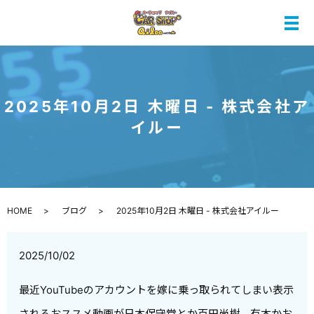
メ
2025年10月2日 木曜日 - 株式会社ア
イルー
HOME
ブログ
2025年10月2日 木曜日 - 株式会社アイルー
2025/10/02
最近YouTubeのアカウントを嫁に乗っ取られてしまい表示
されるおススメ動画が日本保守党とか百田尚樹、有本かお