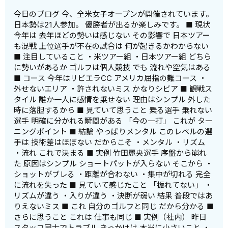
今日のブログ 今、全米女子オープンが開催されています。
日本勢は21人参加。 優勝者が出るか楽しみです。 ■ 現状
今年は 去年ほどの勢いは感じない その影響で 日本ツアー
も混戦 上位選手が不在の試合は 何が起きるかわからない
■ 注目していること ・米ツアー組 ・日本ツアー組 どちら
に勢いがあるか ゴルフは個人競技 でも 流れや空気はある
■ コース 今年はリビエラCC アメリカ屈指の難コース ・
外せないエリア ・許されないミス かなりシビア ■ 観戦ス
タイル 誰か一人に感情を乗せない 理由はシンプル 外した
時に落胆するから ■ 見ていて思うこと 乗る選手 乗れない
選手 明確に分かれる瞬間がある 「今の一打」 これが ター
ニングポイント ■ 結論 やっぱりメンタル このレベルの選
手は 技術差はほぼない だからこそ ・メンタル ・リズム
・流れ これで決まる ■ 実例 竹田麗央選手 序盤から崩れ
た 原因はシンプル ショートパットが入らない そこから ・
ショットがブレる ・距離が合わない ・集中が切れる 完全
に流れを失った ■ 見ていて感じたこと 「振れてない」 ・
リズムが違う ・入りが違う ・決断が弱い 結果 普段ではあ
りえないミス ■ これ 自分のゴルフと同じ だから分かる ■
さらに思うこと これは 仕事も同じ ■ 実例（社内） 昨日
スタッフ同士でトラブル きっかけは 本当に小さいこと ・