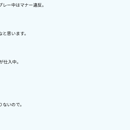
プレー中はマナー違反。
なと思います。
すが仕入中。
りないので。