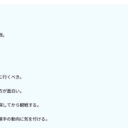
戦。
に行くべき。
方が面白い。
探してから観戦する。
選手の動向に気を付ける。