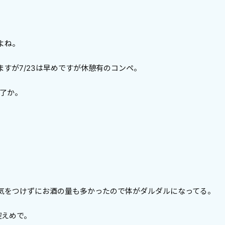
よね。
すが7/23は早めですが休憩有のコンペ。
終了か。
気をつけずにお酒の量も多かったので体がダルダルになってる。
控えめで。