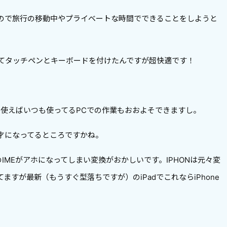
ので旅行の移動中やプライベートな時間でできることをしようと
めてタッチペンとキーボードを付けたんですが超快適です！
とか使えばいつも使ってるPCでの作業もおおよそできますし。
才になってるところですかね。
CのIMEがアホになってしまい変換がおかしいです。IPHONは元々変
すが最新（もうすぐ型落ちですが）のiPadでこれならiPhone