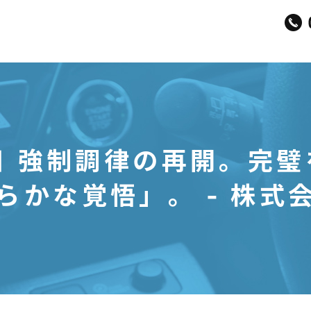
曜日 強制調律の再開。完
らかな覚悟」。 - 株式