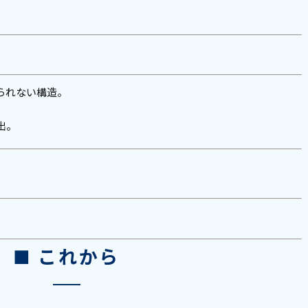
られない構造。
出。
■ これから