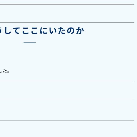
。
うしてここにいたのか
した。